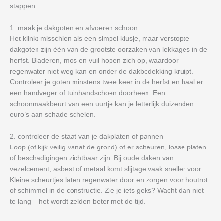
stappen:
1. maak je dakgoten en afvoeren schoon
Het klinkt misschien als een simpel klusje, maar verstopte
dakgoten zijn één van de grootste oorzaken van lekkages in de
herfst. Bladeren, mos en vuil hopen zich op, waardoor
regenwater niet weg kan en onder de dakbedekking kruipt.
Controleer je goten minstens twee keer in de herfst en haal er
een handveger of tuinhandschoen doorheen. Een
schoonmaakbeurt van een uurtje kan je letterlijk duizenden
euro’s aan schade schelen.
2. controleer de staat van je dakplaten of pannen
Loop (of kijk veilig vanaf de grond) of er scheuren, losse platen
of beschadigingen zichtbaar zijn. Bij oude daken van
vezelcement, asbest of metaal komt slijtage vaak sneller voor.
Kleine scheurtjes laten regenwater door en zorgen voor houtrot
of schimmel in de constructie. Zie je iets geks? Wacht dan niet
te lang – het wordt zelden beter met de tijd.