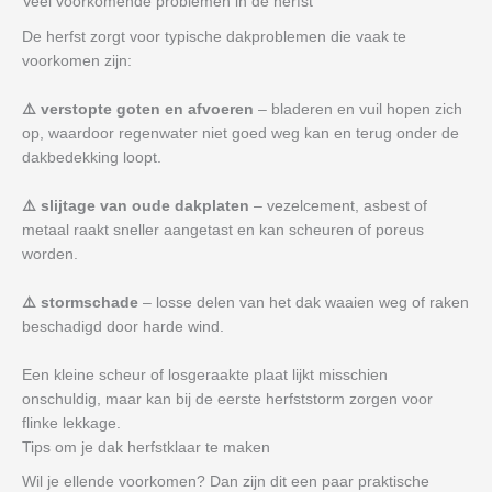
Veel voorkomende problemen in de herfst
De herfst zorgt voor typische dakproblemen die vaak te
voorkomen zijn:
⚠️ verstopte goten en afvoeren
– bladeren en vuil hopen zich
op, waardoor regenwater niet goed weg kan en terug onder de
dakbedekking loopt.
⚠️ slijtage van oude dakplaten
– vezelcement, asbest of
metaal raakt sneller aangetast en kan scheuren of poreus
worden.
⚠️ stormschade
– losse delen van het dak waaien weg of raken
beschadigd door harde wind.
Een kleine scheur of losgeraakte plaat lijkt misschien
onschuldig, maar kan bij de eerste herfststorm zorgen voor
flinke lekkage.
Tips om je dak herfstklaar te maken
Wil je ellende voorkomen? Dan zijn dit een paar praktische