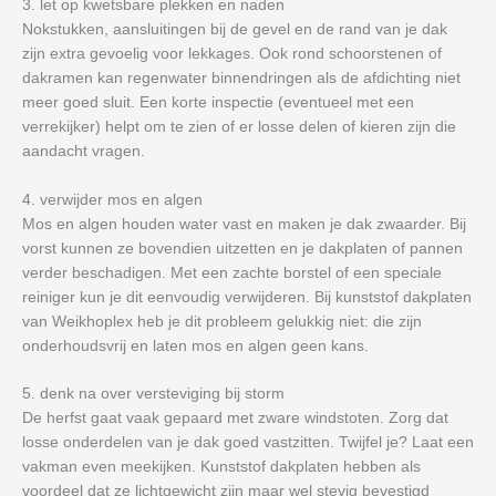
3. let op kwetsbare plekken en naden
Nokstukken, aansluitingen bij de gevel en de rand van je dak
zijn extra gevoelig voor lekkages. Ook rond schoorstenen of
dakramen kan regenwater binnendringen als de afdichting niet
meer goed sluit. Een korte inspectie (eventueel met een
verrekijker) helpt om te zien of er losse delen of kieren zijn die
aandacht vragen.
4. verwijder mos en algen
Mos en algen houden water vast en maken je dak zwaarder. Bij
vorst kunnen ze bovendien uitzetten en je dakplaten of pannen
verder beschadigen. Met een zachte borstel of een speciale
reiniger kun je dit eenvoudig verwijderen. Bij kunststof dakplaten
van Weikhoplex heb je dit probleem gelukkig niet: die zijn
onderhoudsvrij en laten mos en algen geen kans.
5. denk na over versteviging bij storm
De herfst gaat vaak gepaard met zware windstoten. Zorg dat
losse onderdelen van je dak goed vastzitten. Twijfel je? Laat een
vakman even meekijken. Kunststof dakplaten hebben als
voordeel dat ze lichtgewicht zijn maar wel stevig bevestigd